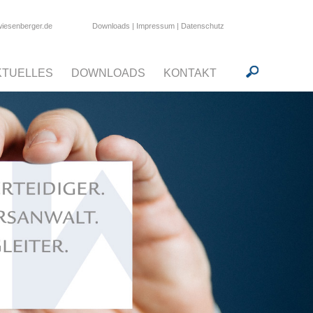
Downloads
|
Impressum
|
Datenschutz
wiesenberger.de
KTUELLES
DOWNLOADS
KONTAKT