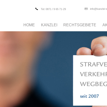
info@kanzlei-
Tel: 0871 / 9 65 71-29
HOME
KANZLEI
RECHTSGEBIETE
A